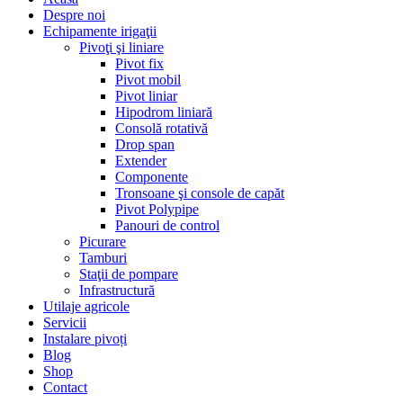
Despre noi
Echipamente irigaţii
Pivoţi şi liniare
Pivot fix
Pivot mobil
Pivot liniar
Hipodrom liniară
Consolă rotativă
Drop span
Extender
Componente
Tronsoane şi console de capăt
Pivot Polypipe
Panouri de control
Picurare
Tamburi
Staţii de pompare
Infrastructură
Utilaje agricole
Servicii
Instalare pivoți
Blog
Shop
Contact