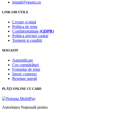
irigatii@rgagro.ro
LINK-URI UTILE
Livrare şi plată
Politica de retur
Confidenţialitate
(GDPR)
Politica privind cookie
Termeni şi condiţii
MAGAZIN
Autentificare
Coş cumpărături
Formular de retur
Istoric comenzi
Resetare parolă
PLĂŢI ONLINE CU CARD
Autoritatea Națională pentru