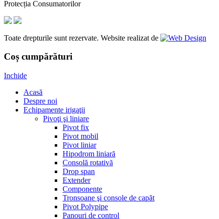
Protecția Consumatorilor
Toate drepturile sunt rezervate. Website realizat de
Coș cumpărături
Inchide
Acasă
Despre noi
Echipamente irigaţii
Pivoţi şi liniare
Pivot fix
Pivot mobil
Pivot liniar
Hipodrom liniară
Consolă rotativă
Drop span
Extender
Componente
Tronsoane şi console de capăt
Pivot Polypipe
Panouri de control