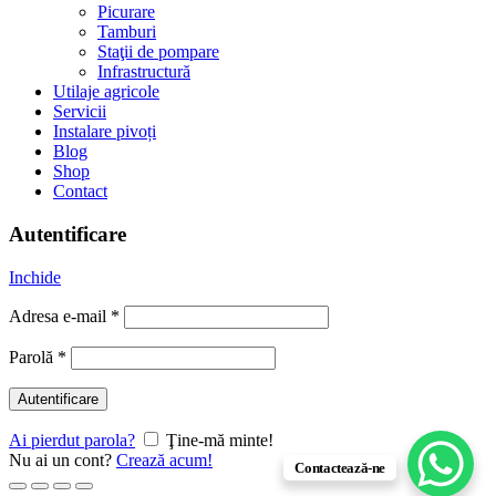
Picurare
Tamburi
Staţii de pompare
Infrastructură
Utilaje agricole
Servicii
Instalare pivoți
Blog
Shop
Contact
Autentificare
Inchide
Adresa e-mail
*
Parolă
*
Autentificare
Ai pierdut parola?
Ţine-mă minte!
Nu ai un cont?
Crează acum!
Contactează-ne