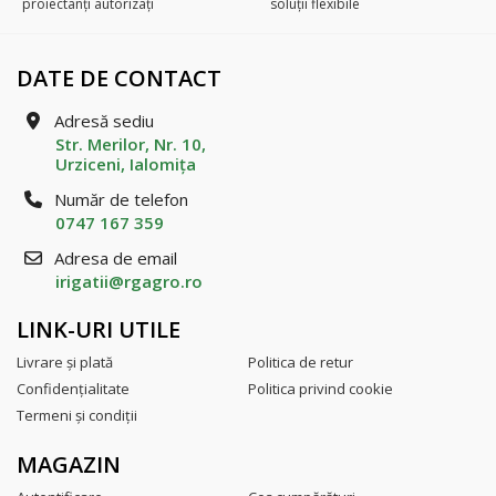
proiectanți autorizați
soluții flexibile
DATE DE CONTACT
Adresă sediu
Str. Merilor, Nr. 10,
Urziceni, Ialomiţa
Număr de telefon
0747 167 359
Adresa de email
irigatii@rgagro.ro
LINK-URI UTILE
Livrare şi plată
Politica de retur
Confidenţialitate
Politica privind cookie
Termeni şi condiţii
MAGAZIN